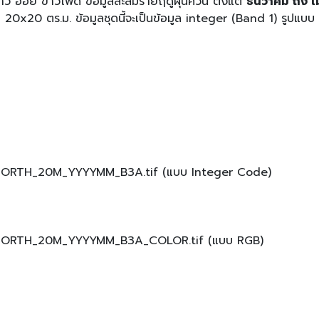
 ข้าว อ้อย ข้าวโพด ข้อมูลสะสมรายฤดูฝุ่นควัน ตั้งแต่
ธันวาคม ถึง 
0 ตร.ม. ข้อมูลชุดนี้จะเป็นข้อมูล integer (ฺBand 1) รูปแบบ Geo
R_NORTH_20M_YYYYMM_B3A.tif (แบบ Integer Code)
R_NORTH_20M_YYYYMM_B3A_COLOR.tif (แบบ RGB)