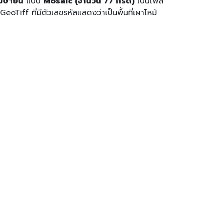
เมษายน
แบบ
Mosaic (จำนวน 77 กริด)
เป็นไฟล์
Tiff ที่มีตัวเลขรหัสแสดงว่าเป็นพื้นที่เผาไหม้