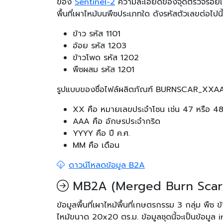
ของ
Sentinel-2
ความละเอียดของจุดตรวจรอยเผาไห
พื้นที่เผาไหม้บนพืชประเภทใด ดังรหัสตัวเลขต่อไปนี้
ข้าว รหัส 1101
อ้อย รหัส 1203
ข้าวโพด รหัส 1202
พืชผสม รหัส 1201
รูปแบบของชื่อไฟล์ผลิตภัณฑ์ BURNSCAR_XX
XX คือ หมายเลขประจำโซน เช่น 47 หรือ 4
AAA คือ อักษรประจำกริด
YYYY คือ ปี ค.ศ.
MM คือ เดือน
ดาวน์โหลดข้อมูล B2A
MB2A (Merged Burn Scar 
ข้อมูลพื้นที่เผาไหม้พื้นที่เกษตรกรรม 3 กลุ่ม พื
ไหม้ขนาด 20x20 ตร.ม. ข้อมูลชุดนี้จะเป็นข้อมูล i