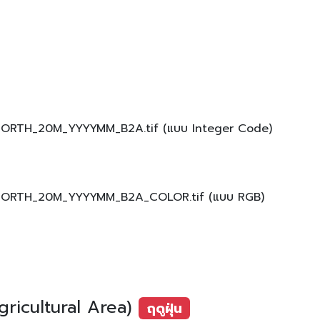
R_NORTH_20M_YYYYMM_B2A.tif (แบบ Integer Code)
R_NORTH_20M_YYYYMM_B2A_COLOR.tif (แบบ RGB)
gricultural Area)
ฤดูฝุ่น