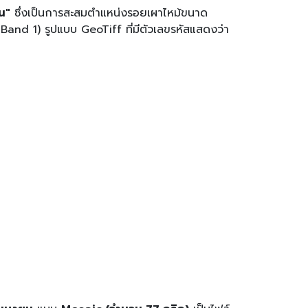
น"
ซึ่งเป็นการสะสมตำแหน่งรอยเผาไหม้ขนาด
ฺBand 1) รูปแบบ GeoTiff ที่มีตัวเลขรหัสแสดงว่า