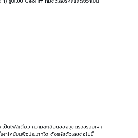
) รูปแบบ GeoTiff ที่มีตัวเลขรหัสแสดงว่าเป็น
)
เป็นไฟล์เดียว ความละเอียดของจุดตรวจรอยเผา
ี่เผาไหม้บนพืชประเภทใด ดังรหัสตัวเลขต่อไปนี้